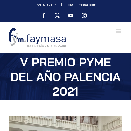
Saltar
+34 979 711 714
|
info@faymasa.com
al
Facebook
X
YouTube
Instagram
contenido
V PREMIO PYME
DEL AÑO PALENCIA
2021
Ver
imagen