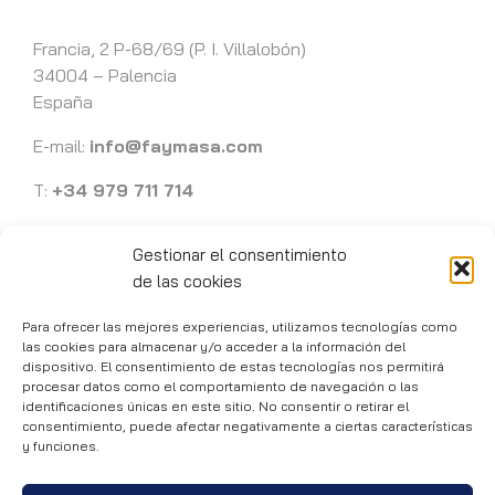
Francia, 2 P-68/69 (P. I. Villalobón)
34004 – Palencia
España
E-mail:
info@faymasa.com
T:
+34 979 711 714
Gestionar el consentimiento
de las cookies
Para ofrecer las mejores experiencias, utilizamos tecnologías como
Faymasa 1989 -
2026 | Ingeniería y mecanizados de precisión en
las cookies para almacenar y/o acceder a la información del
Palencia
dispositivo. El consentimiento de estas tecnologías nos permitirá
procesar datos como el comportamiento de navegación o las
Política de privacidad
|
Aviso Legal
|
Política de cookies
identificaciones únicas en este sitio. No consentir o retirar el
Desarrollo de páginas web
consentimiento, puede afectar negativamente a ciertas características
y funciones.