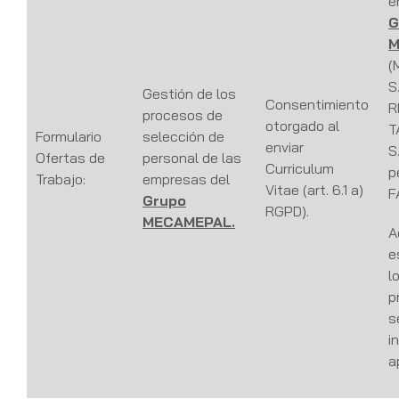
e
G
M
(
S
Gestión de los
Consentimiento
R
procesos de
otorgado al
T
Formulario
selección de
enviar
S
Ofertas de
personal de las
Curriculum
p
Trabajo:
empresas del
Vitae (art. 6.1 a)
F
Grupo
RGPD).
MECAMEPAL.
A
e
l
p
s
i
a