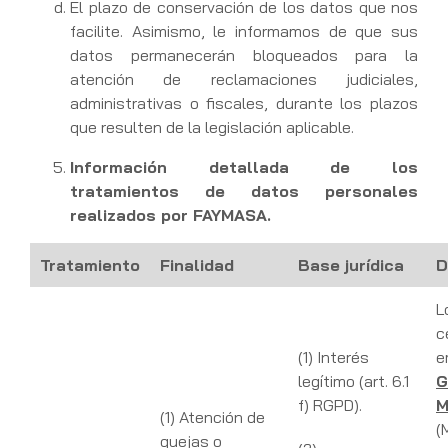
El plazo de conservación de los datos que nos
facilite. Asimismo, le informamos de que sus
datos permanecerán bloqueados para la
atención de reclamaciones judiciales,
administrativas o fiscales, durante los plazos
que resulten de la legislación aplicable.
Información detallada de los
tratamientos de datos personales
realizados por FAYMASA.
Tratamiento
Finalidad
Base jurídica
D
L
c
(1) Interés
e
legítimo (art. 6.1
G
f) RGPD).
M
(1) Atención de
(
quejas o