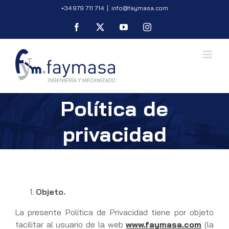
Saltar
+34 979 711 714
|
info@faymasa.com
al
Facebook
X
YouTube
Instagram
contenido
Política de
privacidad
Objeto.
La presente Política de Privacidad tiene por objeto
facilitar al usuario de la web
www.faymasa.com
(la