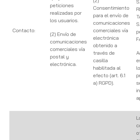
(2)
S
peticiones
Consentimiento
R
realizadas por
para el envío de
T
los usuarios.
comunicaciones
S
Contacto:
comerciales vía
p
(2) Envío de
electrónica
F
comunicaciones
obtenido a
comerciales vía
través de
A
postal y
casilla
e
electrónica.
habilitada al
l
efecto (art. 6.1
p
a) RGPD).
s
i
a
L
c
o