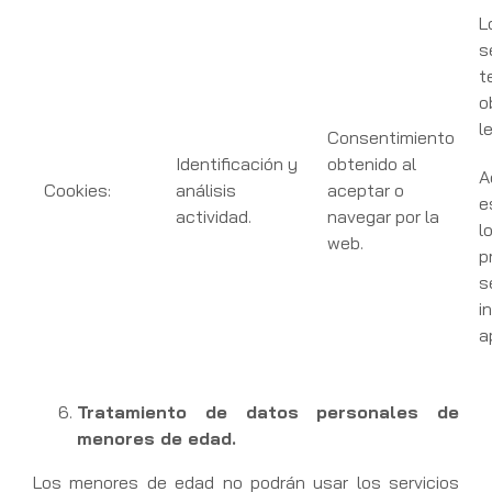
L
s
t
o
l
Consentimiento
Identificación y
obtenido al
A
Cookies:
análisis
aceptar o
e
actividad.
navegar por la
l
web.
p
s
i
a
Tratamiento de datos personales de
menores de edad.
Los menores de edad no podrán usar los servicios