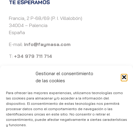
TE ESPERAMOS
Francia, 2 P-68/69 (P. I. Villalobón)
34004 – Palencia
España
E-mail:
info@faymasa.com
T:
+34 979 711 714
Gestionar el consentimiento
de las cookies
Para ofrecer las mejores experiencias, utilizamos tecnologías como
Faymasa 1989 -
2026 | Ingeniería y mecanizados de precisión en
las cookies para almacenar y/o acceder a la información del
Palencia
dispositivo. El consentimiento de estas tecnologías nos permitirá
procesar datos como el comportamiento de navegación o las
Política de privacidad
|
Aviso Legal
|
Política de cookies
identificaciones únicas en este sitio. No consentir o retirar el
Desarrollo de páginas web
consentimiento, puede afectar negativamente a ciertas características
y funciones.