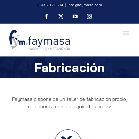
Saltar
+34 979 711 714
|
info@faymasa.com
al
Facebook
X
YouTube
Instagram
contenido
Fabricación
Faymasa dispone de un taller de fabricación propio,
que cuenta con las siguientes áreas: