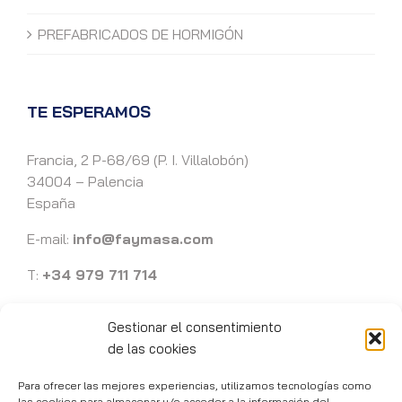
PREFABRICADOS DE HORMIGÓN
TE ESPERAMOS
Francia, 2 P-68/69 (P. I. Villalobón)
34004 – Palencia
España
E-mail:
info@faymasa.com
T:
+34 979 711 714
Gestionar el consentimiento
de las cookies
Para ofrecer las mejores experiencias, utilizamos tecnologías como
Faymasa 1989 -
2026 | Ingeniería y mecanizados de precisión en
las cookies para almacenar y/o acceder a la información del