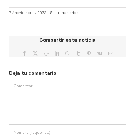
7 / noviembre / 2022
|
Sin comentarios
Compartir esta noticia
Facebook
X
Reddit
LinkedIn
WhatsApp
Tumblr
Pinterest
Vk
Correo
electrónico
Deja tu comentario
Comentar