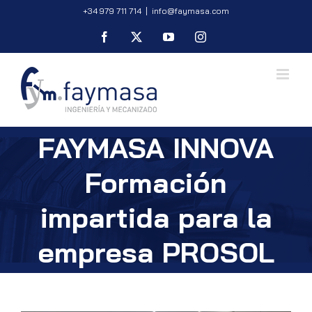
Saltar
+34 979 711 714
|
info@faymasa.com
al
Facebook
X
YouTube
Instagram
contenido
FAYMASA INNOVA
Formación
impartida para la
empresa PROSOL