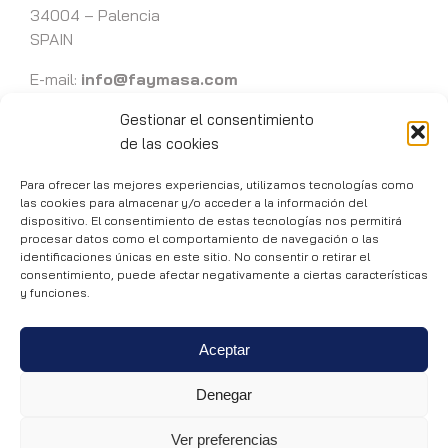
34004 – Palencia
SPAIN
E-mail:
info@faymasa.com
T:
+34 979 711 714
Gestionar el consentimiento
de las cookies
Para ofrecer las mejores experiencias, utilizamos tecnologías como
las cookies para almacenar y/o acceder a la información del
dispositivo. El consentimiento de estas tecnologías nos permitirá
procesar datos como el comportamiento de navegación o las
Faymasa 1989 -
2026 | Precision engineering and machining in
identificaciones únicas en este sitio. No consentir o retirar el
consentimiento, puede afectar negativamente a ciertas características
Palencia
y funciones.
Privacy policy
|
Disclaimer
|
Cookies policy
Web development
Aceptar
Denegar
Ver preferencias