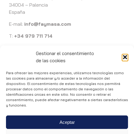
34004 – Palencia
España
E-mail:
info@faymasa.com
T:
+34 979 711 714
Gestionar el consentimiento
de las cookies
Para ofrecer las mejores experiencias, utilizamos tecnologías como
Faymasa 1989 -
2026 | Ingeniería y mecanizados de precisión en
las cookies para almacenar y/o acceder a la información del
Palencia
dispositivo. El consentimiento de estas tecnologías nos permitirá
procesar datos como el comportamiento de navegación o las
Política de privacidad
|
Aviso Legal
|
Política de cookies
identificaciones únicas en este sitio. No consentir o retirar el
Desarrollo de páginas web
consentimiento, puede afectar negativamente a ciertas características
y funciones.
Aceptar